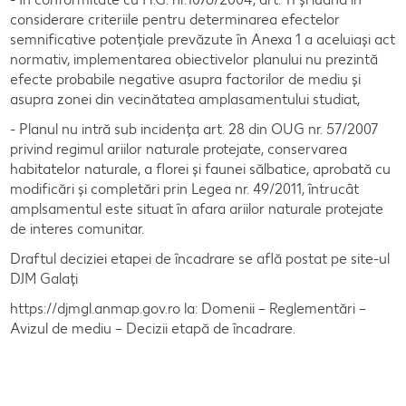
considerare criteriile pentru determinarea efectelor
Închirieri spații comerciale
semnificative potențiale prevăzute în Anexa 1 a aceluiași act
normativ, implementarea obiectivelor planului nu prezintă
Oferte imobiliare
efecte probabile negative asupra factorilor de mediu și
asupra zonei din vecinătatea amplasamentului studiat,
Contact
- Planul nu intră sub incidența art. 28 din OUG nr. 57/2007
privind regimul ariilor naturale protejate, conservarea
Anunț
habitatelor naturale, a florei și faunei sălbatice, aprobată cu
modificări și completări prin Legea nr. 49/2011, întrucât
amplsamentul este situat în afara ariilor naturale protejate
de interes comunitar.
Draftul deciziei etapei de încadrare se află postat pe site-ul
DJM Galați
https://djmgl.anmap.gov.ro la: Domenii – Reglementări –
Avizul de mediu – Decizii etapă de încadrare.