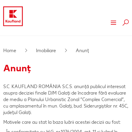
Cau
Sari la
Despre Kaufland
Conținut principal
Valori
Sustenabilitate
Home
Imobiliare
Anunț
Subsol
Istoric
Presă
Anunț
Bară laterală fixă
Branduri proprii Kaufland
Imobiliare
S.C. KAUFLAND ROMÂNIA S.C.S. anunță publicul interesat
Conceptul magazinului nostru
Servicii
asupra deciziei finale DJM Galați de încadrare fără evaluare
de mediu a Planului Urbanistic Zonal “Complex Comercial”,
Kaufland în calitate de partner
Card cadou
cu amplasamentul în mun. Galați, bud. Siderurgiștilor nr. 45C,
județul Galați.
Mod de constructie sustenabil
Publicitate
Motivele care au stat la baza luării acestei decizii au fost:
Dezvoltare
- În conformitate cu H.G. nr.1076/2004, art. 11 și luând în