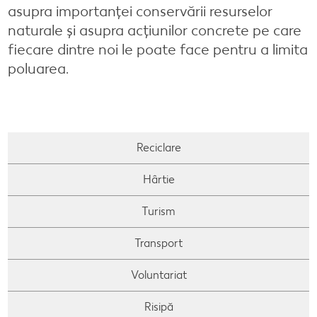
asupra importanței conservării resurselor
Închirieri spații comerciale
naturale și asupra acțiunilor concrete pe care
fiecare dintre noi le poate face pentru a limita
Oferte imobiliare
poluarea.
Contact
Anunț
Reciclare
Hârtie
Turism
Transport
Voluntariat
Risipă