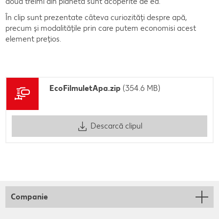
două treimi din planetă sunt acoperite de ea.
În clip sunt prezentate câteva curiozități despre apă,
precum și modalitățile prin care putem economisi acest
element prețios.
EcoFilmuletApa.zip
(354.6 MB)
Descarcă clipul
Companie