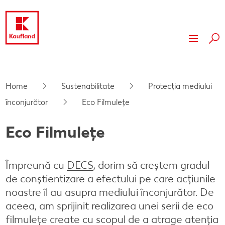
Cau
Sari la
Despre Kaufland
Conținut principal
Valori
Sustenabilitate
Home
Sustenabilitate
Protecția mediului
Subsol
înconjurător
Eco Filmulețe
Istoric
Presă
Bară laterală fixă
Eco Filmulețe
Branduri proprii Kaufland
Imobiliare
Conceptul magazinului nostru
Servicii
Împreună cu
DECS
, dorim să creștem gradul
Kaufland în calitate de partner
Card cadou
de conștientizare a efectului pe care acțiunile
noastre îl au asupra mediului înconjurător. De
Mod de constructie sustenabil
Publicitate
aceea, am sprijinit realizarea unei serii de eco
filmulețe create cu scopul de a atrage atenția
Dezvoltare