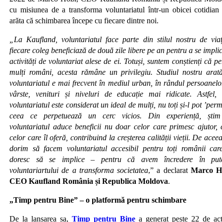
cu misiunea de a transforma voluntariatul într-un obicei cotidian 
arăta că schimbarea începe cu fiecare dintre noi.
„La Kaufland, voluntariatul face parte din stilul nostru de via
fiecare coleg beneficiază de două zile libere pe an pentru a se impli
activități de voluntariat alese de ei. Totuși, suntem conștienți că p
mulți români, acesta rămâne un privilegiu. Studiul nostru arat
voluntariatul e mai frecvent în mediul urban, în rândul persoanelo
vârste, venituri și niveluri de educație mai ridicate. Astfel, 
voluntariatul este considerat un ideal de mulți, nu toți și-l pot ’perm
ceea ce perpetuează un cerc vicios. Din experiență, ști
voluntariatul aduce beneficii nu doar celor care primesc ajutor, c
celor care îl oferă, contribuind la creșterea calității vieții. De acee
dorim să facem voluntariatul accesibil pentru toți românii care
doresc să se implice – pentru că avem încredere în put
voluntariartului de a transforma societatea
,” a declarat
Marco H
CEO Kaufland România și Republica Moldova
.
„Timp pentru Bine” – o platformă pentru schimbare
De la lansarea sa,
Timp pentru Bine
a generat peste 22 de acț