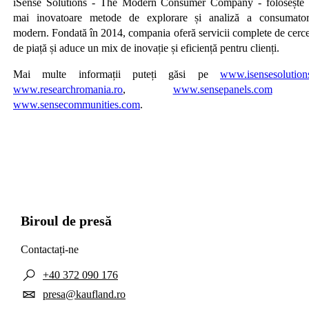
iSense Solutions - The Modern Consumer Company - folosește 
mai inovatoare metode de explorare și analiză a consumator
modern. Fondată în 2014, compania oferă servicii complete de cerce
de piață și aduce un mix de inovație și eficiență pentru clienți.
Mai multe informații puteți găsi pe
www.isensesolution
www.researchromania.ro
,
www.sensepanels.com
ș
www.sensecommunities.com
.
Biroul de presă
Contactați-ne
+40 372 090 176
presa@kaufland.ro