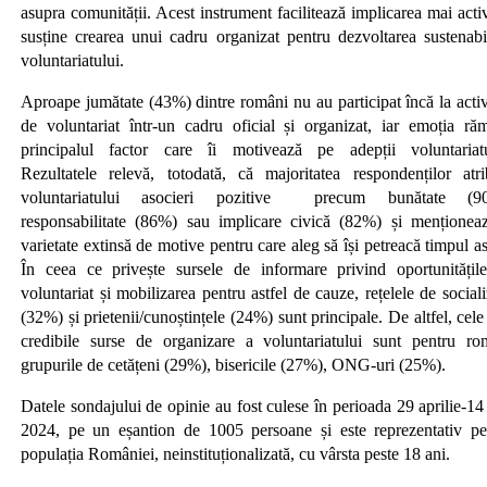
asupra comunității. Acest instrument facilitează implicarea mai acti
susține crearea unui cadru organizat pentru dezvoltarea sustenabi
voluntariatului.
Aproape jumătate (43%) dintre români nu au participat încă la activi
de voluntariat într-un cadru oficial și organizat, iar emoția ră
principalul factor care îi motivează pe adepții voluntariatu
Rezultatele relevă, totodată, că majoritatea respondenților atri
voluntariatului asocieri pozitive precum bunătate (9
responsabilitate (86%) sau implicare civică (82%) și menționea
varietate extinsă de motive pentru care aleg să își petreacă timpul as
În ceea ce privește sursele de informare privind oportunitățil
voluntariat și mobilizarea pentru astfel de cauze, rețelele de social
(32%) și prietenii/cunoștințele (24%) sunt principale. De altfel, cel
credibile surse de organizare a voluntariatului sunt pentru ro
grupurile de cetățeni (29%), bisericile (27%), ONG-uri (25%).
Datele sondajului de opinie au fost culese în perioada 29 aprilie-14
2024, pe un eșantion de 1005 persoane și este reprezentativ pe
populația României, neinstituționalizată, cu vârsta peste 18 ani.