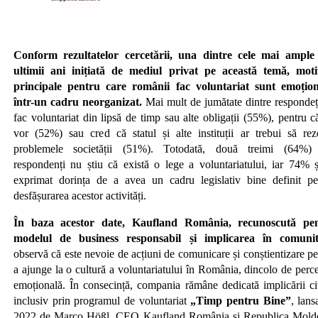
Conform rezultatelor cercetării, una dintre cele mai ample
ultimii ani inițiată de mediul privat pe această temă, moti
principale pentru care românii fac voluntariat sunt emoțion
într-un cadru neorganizat.
Mai mult de jumătate dintre respondeț
fac voluntariat din lipsă de timp sau alte obligații (55%), pentru c
vor (52%) sau cred că statul și alte instituții ar trebui să rez
problemele societății (51%). Totodată, două treimi (64%)
respondenți nu știu că există o lege a voluntariatului, iar 74% ș
exprimat dorința de a avea un cadru legislativ bine definit pe
desfășurarea acestor activități.
În baza acestor date,
Kaufland România, recunoscută pe
modelul de business responsabil și implicarea în comunit
observă că este nevoie de acțiuni de comunicare și conștientizare pe
a ajunge la o cultură a voluntariatului în România, dincolo de perce
emoțională. În consecință, compania rămâne dedicată implicării ci
inclusiv prin programul de voluntariat
„Timp pentru Bine”
, lans
2022 de Marco Hößl, CEO Kaufland România și Republica Mold