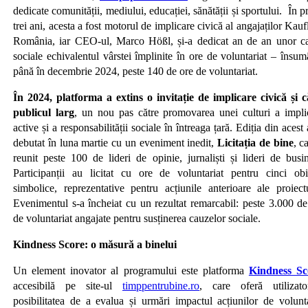
dedicate comunității, mediului, educației, sănătății și sportului. În p
trei ani, acesta a fost motorul de implicare civică al angajaților Kau
România, iar CEO-ul, Marco Hößl, și-a dedicat an de an unor c
sociale echivalentul vârstei împlinite în ore de voluntariat – însum
până în decembrie 2024, peste 140 de ore de voluntariat.
În 2024, platforma a extins o invitație de implicare civică și c
publicul larg
, un nou pas către promovarea unei culturi a implic
active și a responsabilității sociale în întreaga țară. Ediția din acest
debutat în luna martie cu un eveniment inedit,
Licitația de bine
, c
reunit peste 100 de lideri de opinie, jurnaliști și lideri de busin
Participanții au licitat cu ore de voluntariat pentru cinci obi
simbolice, reprezentative pentru acțiunile anterioare ale proiectu
Evenimentul s-a încheiat cu un rezultat remarcabil: peste 3.000 de
de voluntariat angajate pentru susținerea cauzelor sociale.
Kindness Score: o măsură a binelui
Un element inovator al programului este platforma
Kindness Sc
accesibilă pe site-ul
timppentrubine.ro
, care oferă utilizator
posibilitatea de a evalua și urmări impactul acțiunilor de volunta