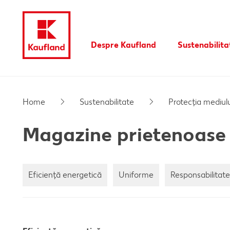
Despre Kaufland
Sustenabilita
Valori
Sari la
Istoric
Home
Sustenabilitate
Protecția mediulu
Branduri proprii Kaufland
Conținut principal
Magazine prietenoase 
Subsol
Bară laterală fixă
Eficienţă energetică
Uniforme
Responsabilitate