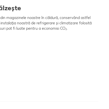
călzește
din magazinele noastre în căldură, conservând astfel
nstalaţia noastră de refrigerare şi climatizare folosită
ăsuri pot fi luate pentru a economisi CO₂.