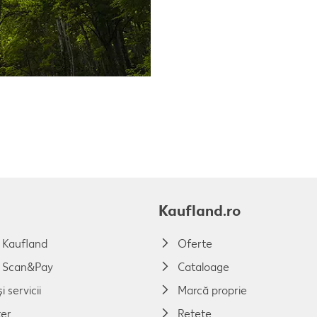
Kaufland.ro
a Kaufland
Oferte
a Scan&Pay
Cataloage
i servicii
Marcă proprie
er
Rețete