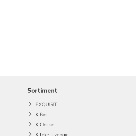
Sortiment
EXQUISIT
K-Bio
K-Classic
K-take it veggie