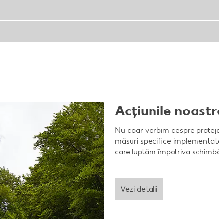
Acțiunile noastr
Nu doar vorbim despre protejar
măsuri specifice implementate l
care luptăm împotriva schimbăr
Vezi detalii