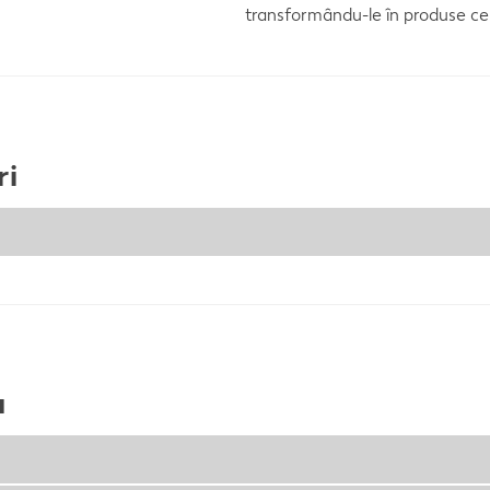
transformându-le în produse ce vi
ri
u