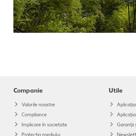
Companie
Utile
Valorile noastre
Aplicați
Compliance
Aplicați
Implicare în societate
Garanții ș
Protecția mediului
Newslett