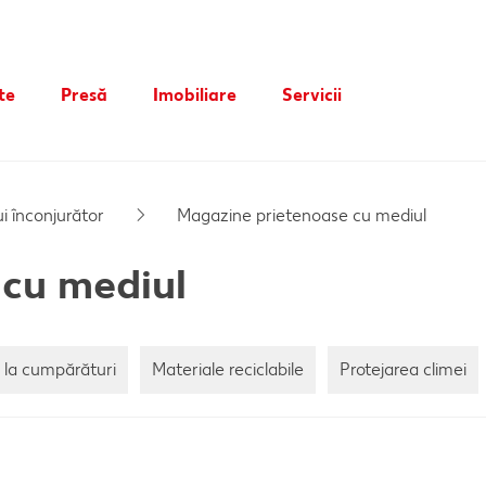
te
Presă
Imobiliare
Servicii
Conceptul magazinului nostru
Card cadou
Kaufland în calitate de partner
Publicitate
i înconjurător
Magazine prietenoase cu mediul
Mod de constructie sustenabil
cu mediul
Dezvoltare
Închirieri spații comerciale
 la cumpărături
Materiale reciclabile
Protejarea climei
Oferte imobiliare
Contact
Anunț