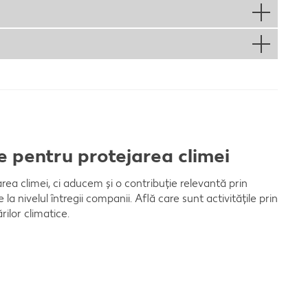
e pentru protejarea climei
ea climei, ci aducem și o contribuție relevantă prin
a nivelul întregii companii. Află care sunt activitățile prin
ilor climatice.