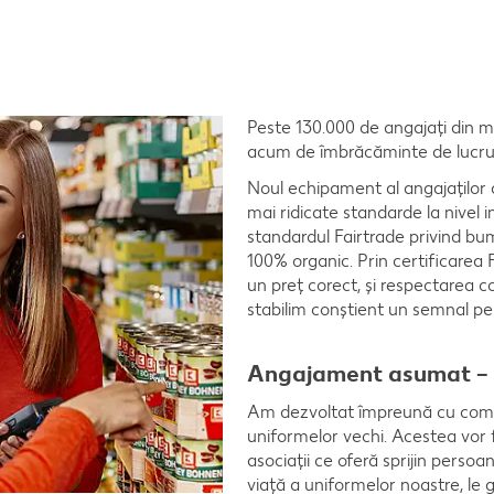
Peste 130.000 de angajați din m
acum de îmbrăcăminte de lucru f
Noul echipament al angajaților 
mai ridicate standarde la nivel 
standardul Fairtrade privind bu
100% organic. Prin certificarea F
un preț corect, şi respectarea con
stabilim conștient un semnal pent
Angajament asumat – ch
Am dezvoltat împreună cu comp
uniformelor vechi. Acestea vor f
asociații ce oferă sprijin persoan
viață a uniformelor noastre, le