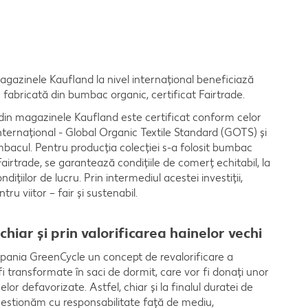
agazinele Kaufland la nivel internațional beneficiază
abricată din bumbac organic, certificat Fairtrade.
din magazinele Kaufland este certificat conform celor
internațional - Global Organic Textile Standard (GOTS) și
mbacul. Pentru producția colecției s-a folosit bumbac
airtrade, se garantează condiţiile de comerț echitabil, la
diţiilor de lucru. Prin intermediul acestei investiții,
ru viitor – fair și sustenabil.
iar și prin valorificarea hainelor vechi
ania GreenCycle un concept de revalorificare a
i transformate în saci de dormit, care vor fi donați unor
elor defavorizate. Astfel, chiar și la finalul duratei de
 gestionăm cu responsabilitate față de mediu,